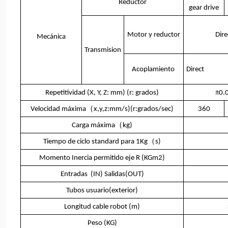
Reductor
gear drive
Motor y reductor
Dire
Mecánica
Transmision
Acoplamiento
Direct
Repetitividad (X, Y, Z: mm) (r: grados)
±0.
Velocidad máxima（x,y,z:mm/s)(r:grados/sec)
360
Carga máxima（kg)
Tiempo de ciclo standard para 1Kg（s)
Momento Inercia permitido eje R (KGm2)
Entradas (IN) Salidas(OUT)
Tubos usuario(exterior)
Longitud cable robot (m)
Peso (KG)