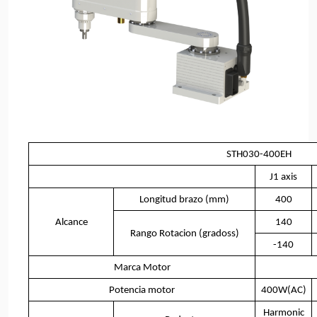
STH030-400EH
J1 axis
Longitud brazo (mm)
400
Alcance
140
Rango Rotacion (gradoss)
-140
Marca Motor
I
Potencia motor
400W(AC)
Harmonic